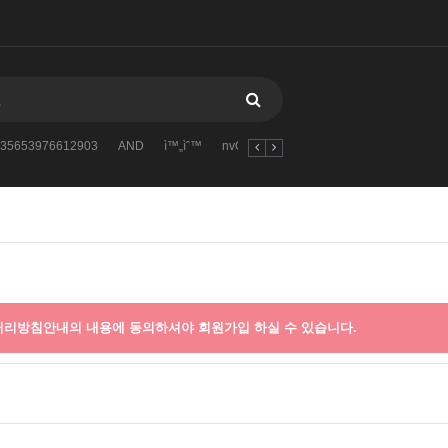
35653976612903
AND
ì™„ìˆ™
nvOpzp
1838440892967010818
리방침안내의 내용에 동의하셔야 회원가입 하실 수 있습니다.