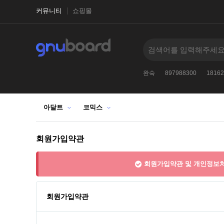
커뮤니티
쇼핑몰
ì™„ìˆ™
nvOpzp
1838440892967010818
완숙
897988300
18162
아달트
코믹스
회원가입약관
회원가입약관 및 개인정보처
회원가입약관