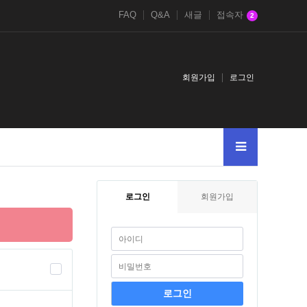
FAQ
Q&A
새글
접속자
2
회원가입
로그인
완숙
897988300
1816235653976612903
AND
ì™„ìˆ™
로그인
회원가입